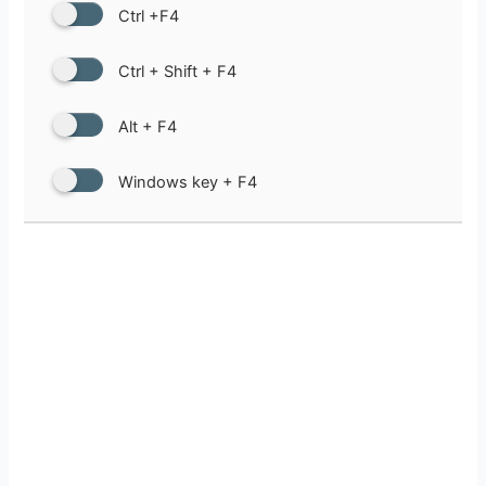
Ctrl +F4
Ctrl + Shift + F4
Alt + F4
Windows key + F4