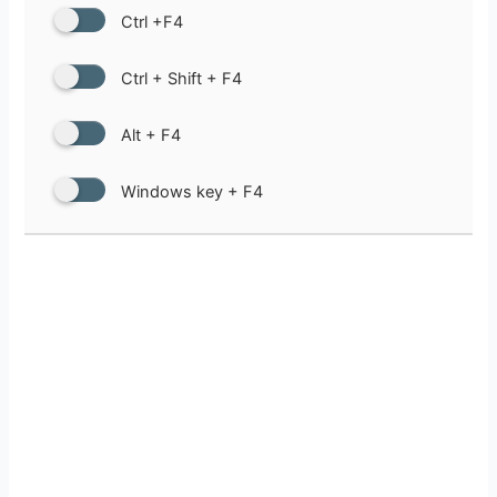
Ctrl +F4
Ctrl + Shift + F4
Alt + F4
Windows key + F4