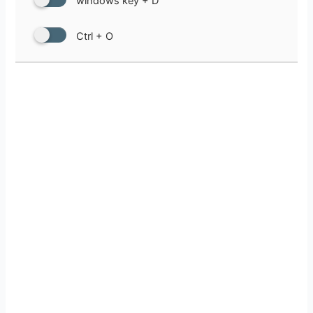
windows key + D
Ctrl + O