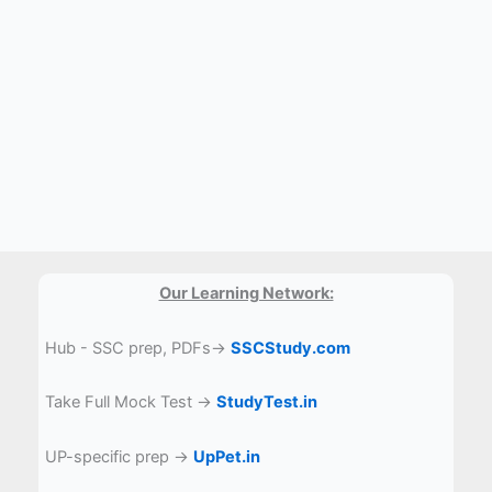
Our Learning Network:
Hub - SSC prep, PDFs→
SSCStudy.com
Take Full Mock Test →
StudyTest.in
UP-specific prep →
UpPet.in