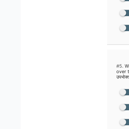
#5.
Wh
over t
उपभोक्त