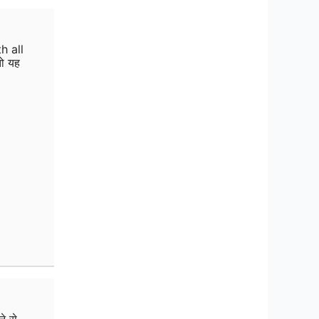
h all
तो यह
े से