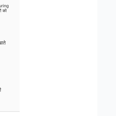
uring
ं को
ाते
ी