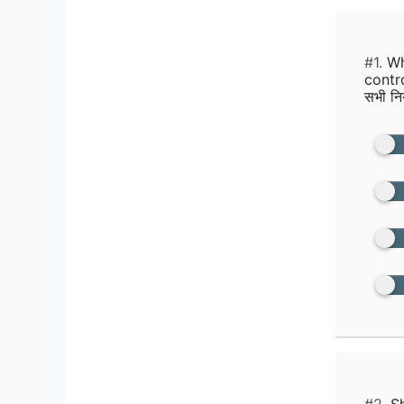
#1.
Whe
contro
सभी निय
#2.
Sh