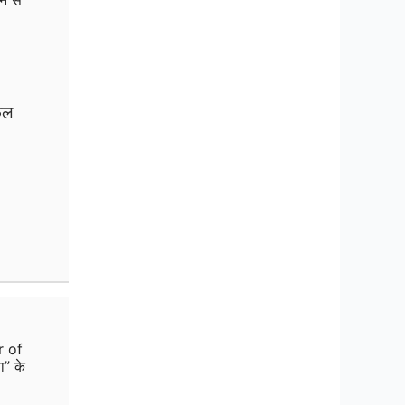
फल
r of
ा” के