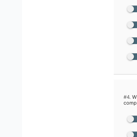
#4.
Wh
compan