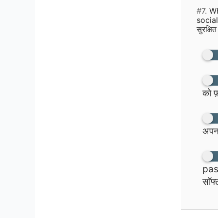
#7.
Wh
social
सुरक्षि
को फ
अपना
pass
सॉफ्