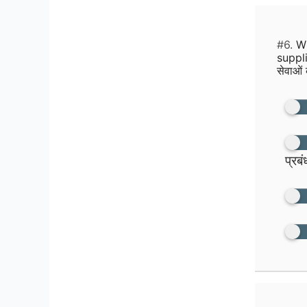
#6.
Wh
suppli
सेवाओं 
प्रब