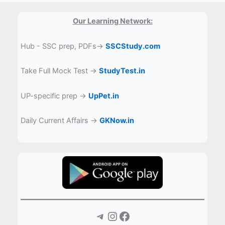
Our Learning Network:
Hub - SSC prep, PDFs→
SSCStudy.com
Take Full Mock Test →
StudyTest.in
UP-specific prep →
UpPet.in
Daily Current Affairs →
GKNow.in
Telegram
Instagram
Facebook