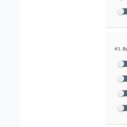
#3.
Ba