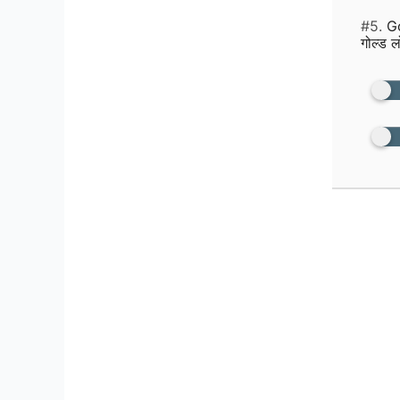
#5.
Go
गोल्ड ल