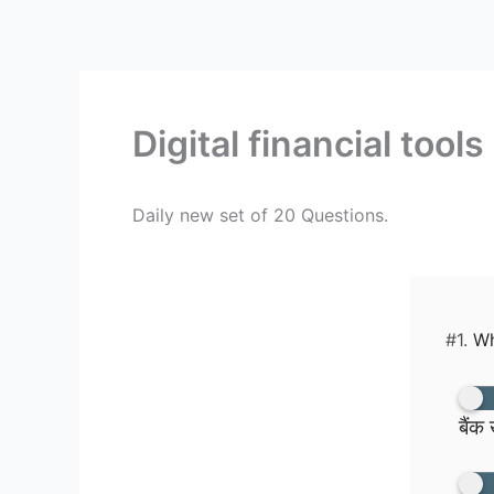
Skip
to
content
Digital financial tool
Daily new set of 20 Questions.
#1.
Wha
बैंक 