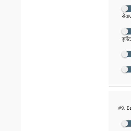
सेवाए
एजेंट
#9.
Ba