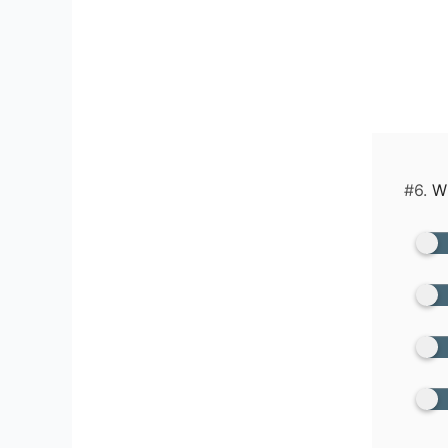
#6.
Wha