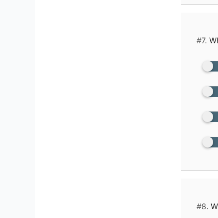
#7.
Wha
#8.
Wh