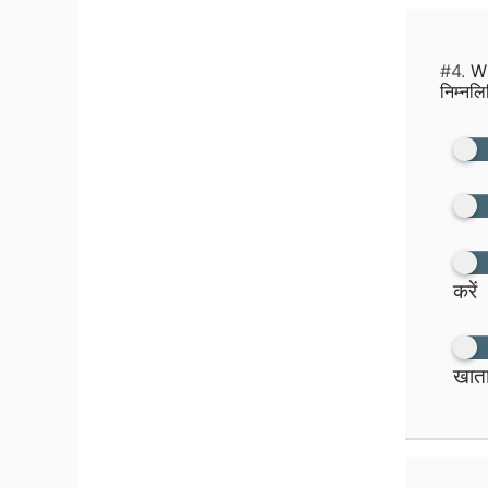
#4.
Wh
निम्नलि
करें
खाता