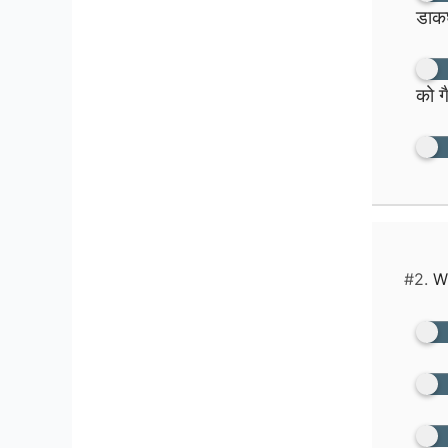
डाकघ
को ग
#2.
Wh