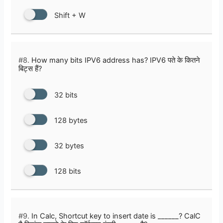
Shift + W
#8.
How many bits IPV6 address has? IPV6 पते के कितने
बिट्स हैं?
32 bits
128 bytes
32 bytes
128 bits
#9.
In Calc, Shortcut key to insert date is ______? CalC