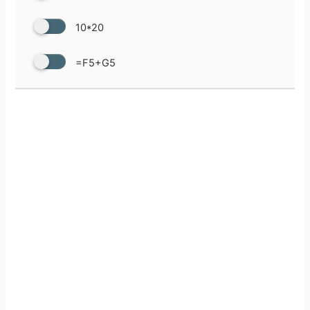
10*20
=F5+G5