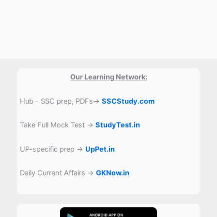
Our Learning Network:
Hub - SSC prep, PDFs→
SSCStudy.com
Take Full Mock Test →
StudyTest.in
UP-specific prep →
UpPet.in
Daily Current Affairs →
GKNow.in